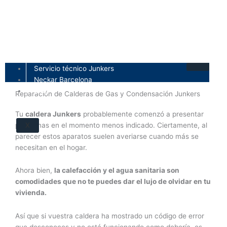
Ir
al
contenido
Servicio técnico Junkers
Servicio Técnico Junkers en Premia de Dalt
Neckar Barcelona
Blog
Reparación de Calderas de Gas y Condensación Junkers
Tu
caldera Junkers
probablemente comenzó a presentar
problemas en el momento menos indicado. Ciertamente, al
X
parecer estos aparatos suelen averiarse cuando más se
necesitan en el hogar.
Ahora bien,
la calefacción y el agua sanitaria son
comodidades que no te puedes dar el lujo de olvidar en tu
vivienda.
Así que si vuestra caldera ha mostrado un código de error