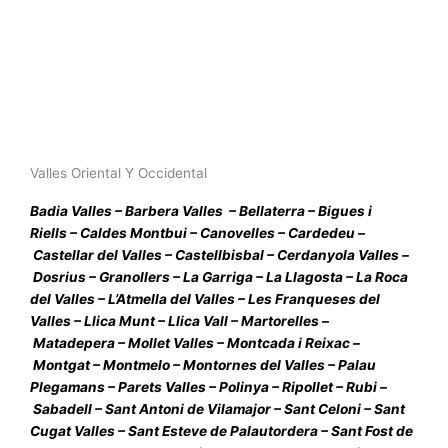
Valles Oriental Y Occidental​
Badia Valles
–
Barbera Valles
–
Bellaterra
–
Bigues i
Riells
–
Caldes Montbui
–
Canovelles
–
Cardedeu
–
Castellar del Valles
–
Castellbisbal
–
Cerdanyola Valles
–
Dosrius
–
Granollers
–
La Garriga
–
La Llagosta
–
La Roca
del Valles
–
L’Atmella del Valles
–
Les Franqueses del
Valles
–
Llica Munt
–
Llica Vall
–
Martorelles
–
Matadepera
–
Mollet Valles
–
Montcada i Reixac
–
Montgat
–
Montmelo
–
Montornes del Valles
–
Palau
Plegamans
–
Parets Valles
–
Polinya
–
Ripollet
–
Rubi
–
Sabadell
–
Sant Antoni de Vilamajor
–
Sant Celoni
–
Sant
Cugat Valles
–
Sant Esteve de Palautordera
–
Sant Fost de