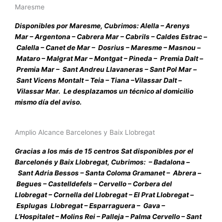
Maresme
Disponibles por Maresme, Cubrimos:
Alella
–
Arenys
Mar
–
Argentona
–
Cabrera Mar
–
Cabrils
–
Caldes Estrac
–
Calella
–
Canet de Mar
–
Dosrius
–
Maresme
–
Masnou
–
Mataro
–
Malgrat Mar
–
Montgat
–
Pineda
–
Premia Dalt
–
Premia Mar
–
Sant Andreu Llavaneras
–
Sant Pol Mar
–
Sant Vicens Montalt
–
Teia
–
Tiana
–
Vilassar Dalt
–
Vilassar Mar
. Le desplazamos un técnico al domicilio
mismo día del aviso.
Amplio Alcance Barcelones y Baix Llobregat​​
Gracias a los más de 15 centros Sat disponibles por el
Barcelonés y Baix Llobregat, Cubrimos: –
Badalona
–
Sant Adria Bessos
–
Santa Coloma Gramanet
–
Abrera
–
Begues
–
Castelldefels
–
Cervello
–
Corbera del
Llobregat
–
Cornella del Llobregat
–
El Prat Llobregat
–
Esplugas Llobregat
–
Esparraguera
–
Gava
–
L’Hospitalet
–
Molins Rei
–
Palleja
–
Palma Cervello
–
Sant